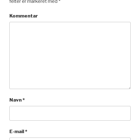
felter er markeret med
*
Kommentar
Navn
*
E-mail
*