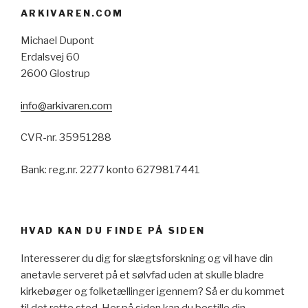
ARKIVAREN.COM
Michael Dupont
Erdalsvej 60
2600 Glostrup
info@arkivaren.com
CVR-nr. 35951288
Bank: reg.nr. 2277 konto 6279817441
HVAD KAN DU FINDE PÅ SIDEN
Interesserer du dig for slægtsforskning og vil have din
anetavle serveret på et sølvfad uden at skulle bladre
kirkebøger og folketællinger igennem? Så er du kommet
til det rette sted. Her på siden kan du bestille din