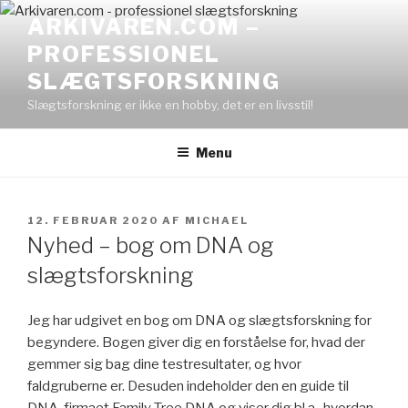
Videre
ARKIVAREN.COM –
til
PROFESSIONEL
indhold
SLÆGTSFORSKNING
Slægtsforskning er ikke en hobby, det er en livsstil!
Menu
UDGIVET
12. FEBRUAR 2020
AF
MICHAEL
DEN
Nyhed – bog om DNA og
slægtsforskning
Jeg har udgivet en bog om DNA og slægtsforskning for
begyndere. Bogen giver dig en forståelse for, hvad der
gemmer sig bag dine testresultater, og hvor
faldgruberne er. Desuden indeholder den en guide til