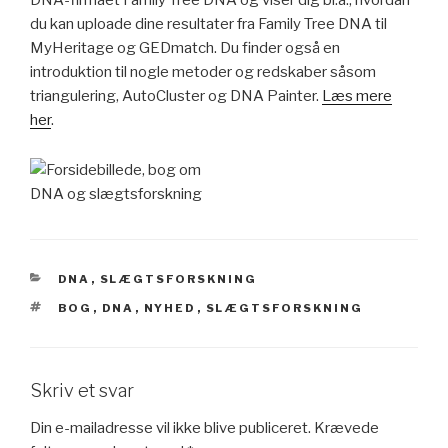
DNA-firmaet Family Tree DNA og viser dig bl.a., hvordan
du kan uploade dine resultater fra Family Tree DNA til
MyHeritage og GEDmatch. Du finder også en
introduktion til nogle metoder og redskaber såsom
triangulering, AutoCluster og DNA Painter.
Læs mere
her
.
KATEGORIER
DNA
,
SLÆGTSFORSKNING
TAGS
BOG
,
DNA
,
NYHED
,
SLÆGTSFORSKNING
Skriv et svar
Din e-mailadresse vil ikke blive publiceret.
Krævede