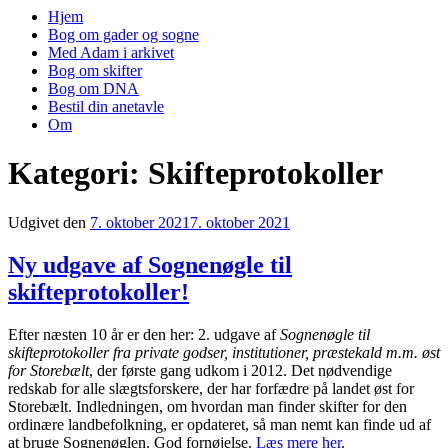
Hjem
Bog om gader og sogne
Med Adam i arkivet
Bog om skifter
Bog om DNA
Bestil din anetavle
Om
Kategori: Skifteprotokoller
Udgivet den
7. oktober 2021
7. oktober 2021
Ny udgave af Sognenøgle til
skifteprotokoller!
Efter næsten 10 år er den her: 2. udgave af
Sognenøgle til
skifteprotokoller fra private godser, institutioner, præstekald m.m. øst
for Storebælt
, der første gang udkom i 2012. Det nødvendige
redskab for alle slægtsforskere, der har forfædre på landet øst for
Storebælt. Indledningen, om hvordan man finder skifter for den
ordinære landbefolkning, er opdateret, så man nemt kan finde ud af
at bruge Sognenøglen. God fornøjelse.
Læs mere her
.