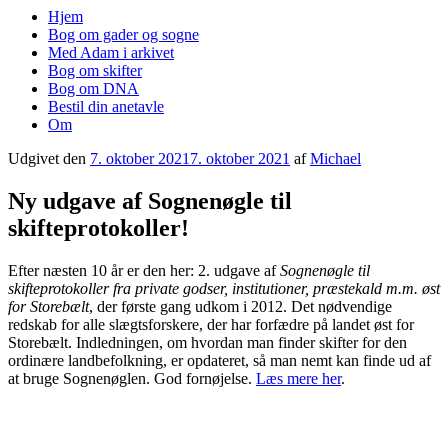
Hjem
Bog om gader og sogne
Med Adam i arkivet
Bog om skifter
Bog om DNA
Bestil din anetavle
Om
Udgivet den
7. oktober 2021
7. oktober 2021
af
Michael
Ny udgave af Sognenøgle til
skifteprotokoller!
Efter næsten 10 år er den her: 2. udgave af
Sognenøgle til
skifteprotokoller fra private godser, institutioner, præstekald m.m. øst
for Storebælt
, der første gang udkom i 2012. Det nødvendige
redskab for alle slægtsforskere, der har forfædre på landet øst for
Storebælt. Indledningen, om hvordan man finder skifter for den
ordinære landbefolkning, er opdateret, så man nemt kan finde ud af
at bruge Sognenøglen. God fornøjelse.
Læs mere her
.